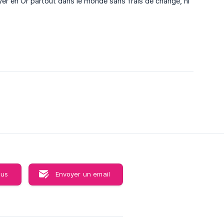
er en Or partout dans le monde sans frais de change, ni
ous
Envoyer un email