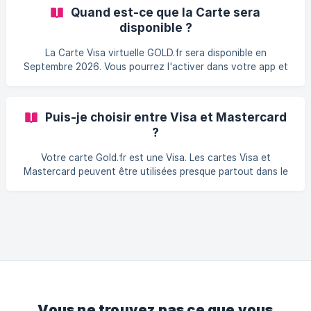
Quand est-ce que la Carte sera
disponible ?
La Carte Visa virtuelle GOLD.fr sera disponible en
Septembre 2026. Vous pourrez l'activer dans votre app et
l'ajouter sur Apple et Google Pay. Nous vous préviendrons
dès qu'elle est disponible. Cette Carte vous permettra de
payer en Or partout dans le monde sans frais de change, ni
Puis-je choisir entre Visa et Mastercard
commission bancaire. La Carte Visa METAL sera disponible
?
en 2027.
Votre carte Gold.fr est une Visa. Les cartes Visa et
Mastercard peuvent être utilisées presque partout dans le
monde tant que les paiements par carte (qu'ils soient en
magasin ou en ligne) sont acceptés, et la plupart des
détaillants acceptent Visa et Mastercard, ce qui signifie
qu'il ne devrait y avoir aucune différence entre ces
marques en termes d'acceptation de carte.
Vous ne trouvez pas ce que vous